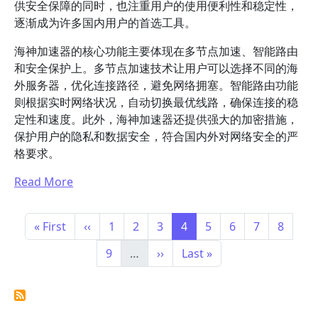
供安全保障的同时，也注重用户的使用便利性和稳定性，
逐渐成为许多国内用户的首选工具。
海神加速器的核心功能主要体现在多节点加速、智能路由
和安全保护上。多节点加速技术让用户可以选择不同的海
外服务器，优化连接路径，避免网络拥塞。智能路由功能
则根据实时网络状况，自动切换最优线路，确保连接的稳
定性和速度。此外，海神加速器还提供强大的加密措施，
保护用户的隐私和数据安全，符合国内外对网络安全的严
格要求。
Read More
Pagination
First page
Previous page
Page
Page
Page
Page
Page
Page
Page
Page
« First
‹‹
1
2
3
4
5
6
7
8
Page
Next page
Last page
9
…
››
Last »